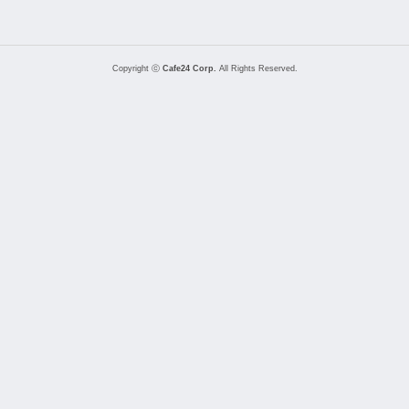
Copyright ⓒ
Cafe24 Corp.
All Rights Reserved.