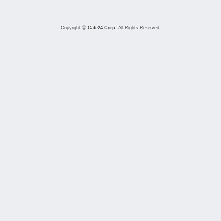
Copyright ⓒ
Cafe24 Corp.
All Rights Reserved.