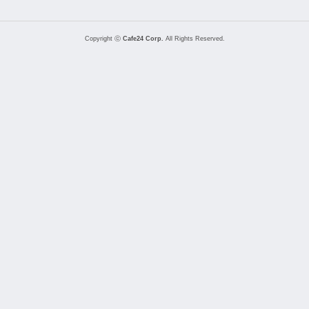
Copyright ⓒ
Cafe24 Corp.
All Rights Reserved.