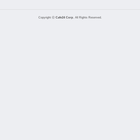
Copyright ⓒ
Cafe24 Corp.
All Rights Reserved.