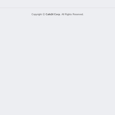
Copyright ⓒ
Cafe24 Corp.
All Rights Reserved.