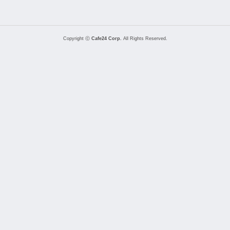
Copyright ⓒ
Cafe24 Corp.
All Rights Reserved.