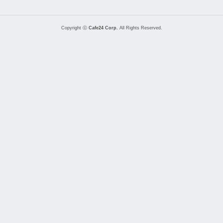
Copyright ⓒ
Cafe24 Corp.
All Rights Reserved.