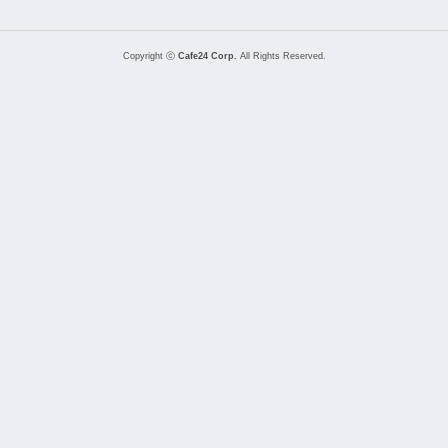
Copyright ⓒ
Cafe24 Corp.
All Rights Reserved.