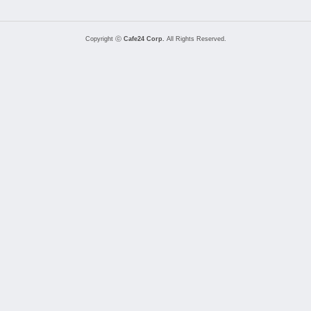
Copyright ⓒ
Cafe24 Corp.
All Rights Reserved.