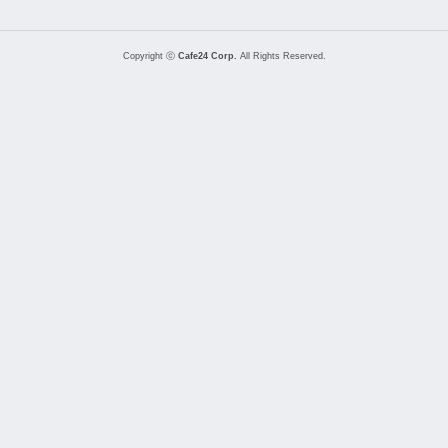
Copyright ⓒ
Cafe24 Corp.
All Rights Reserved.