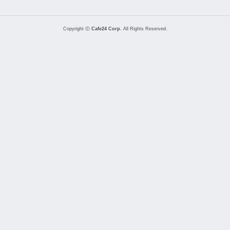
Copyright ⓒ
Cafe24 Corp.
All Rights Reserved.