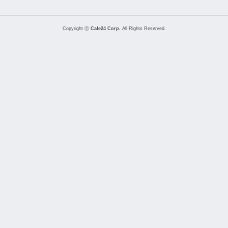
Copyright ⓒ
Cafe24 Corp.
All Rights Reserved.