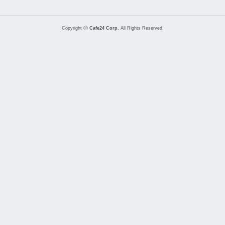
Copyright ⓒ
Cafe24 Corp.
All Rights Reserved.