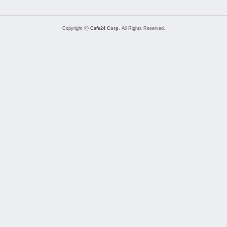
Copyright ⓒ
Cafe24 Corp.
All Rights Reserved.