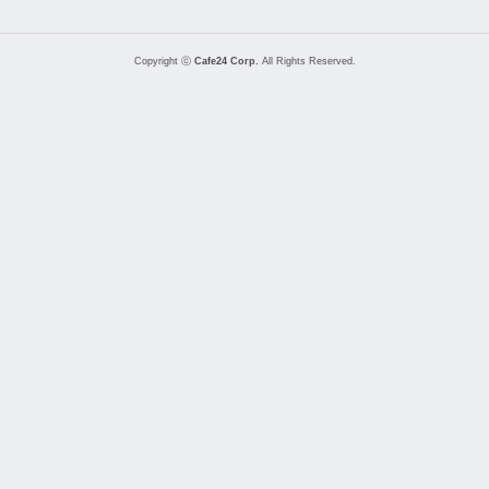
Copyright ⓒ
Cafe24 Corp.
All Rights Reserved.