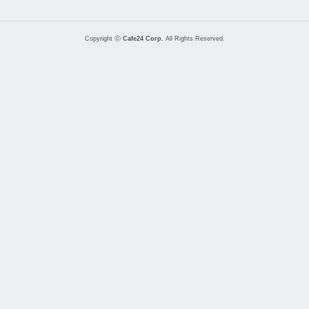
Copyright ⓒ
Cafe24 Corp.
All Rights Reserved.