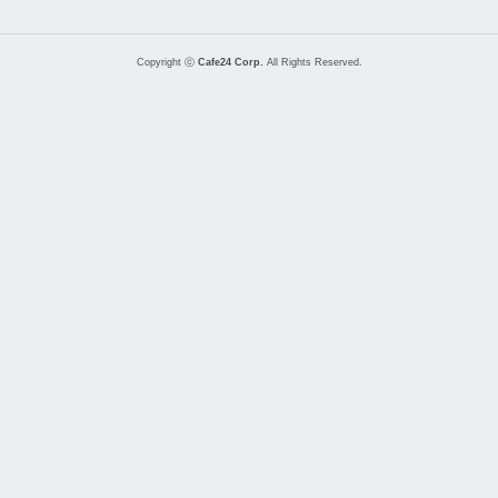
Copyright ⓒ
Cafe24 Corp.
All Rights Reserved.