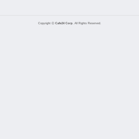
Copyright ⓒ
Cafe24 Corp.
All Rights Reserved.