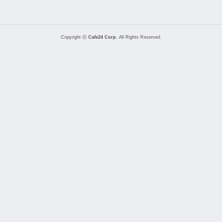
Copyright ⓒ
Cafe24 Corp.
All Rights Reserved.