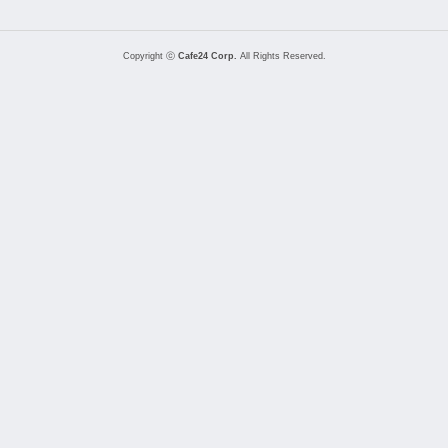
Copyright ⓒ
Cafe24 Corp.
All Rights Reserved.