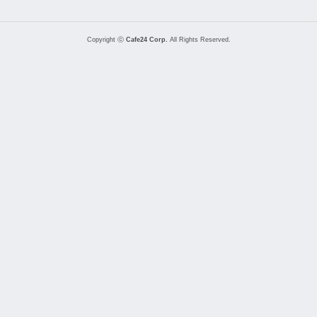
Copyright ⓒ
Cafe24 Corp.
All Rights Reserved.