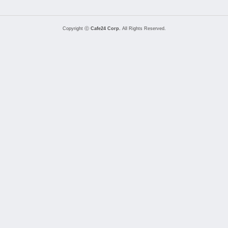
Copyright ⓒ
Cafe24 Corp.
All Rights Reserved.