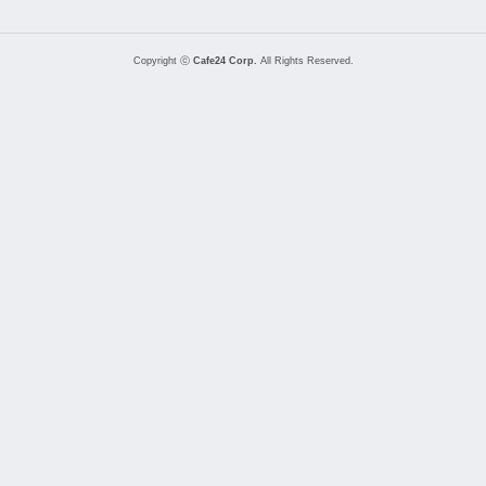
Copyright ⓒ
Cafe24 Corp.
All Rights Reserved.