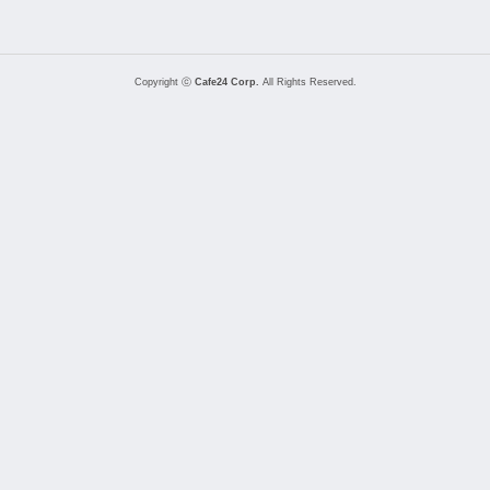
Copyright ⓒ
Cafe24 Corp.
All Rights Reserved.