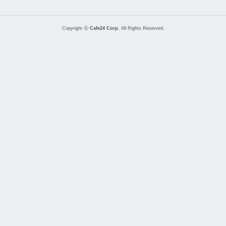
Copyright ⓒ
Cafe24 Corp.
All Rights Reserved.