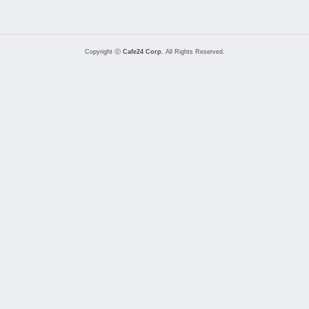
Copyright ⓒ
Cafe24 Corp.
All Rights Reserved.