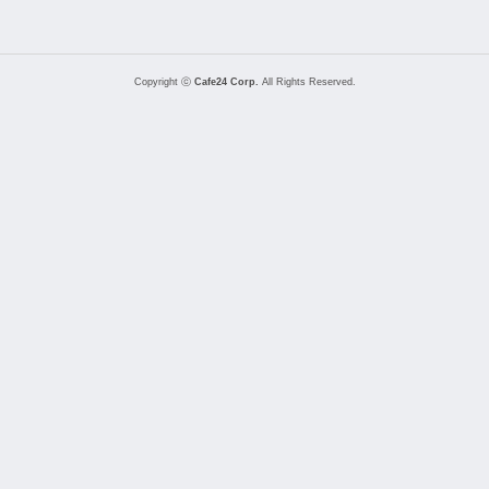
Copyright ⓒ
Cafe24 Corp.
All Rights Reserved.