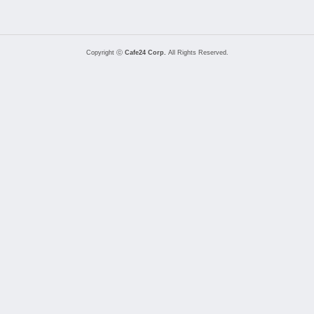
Copyright ⓒ
Cafe24 Corp.
All Rights Reserved.