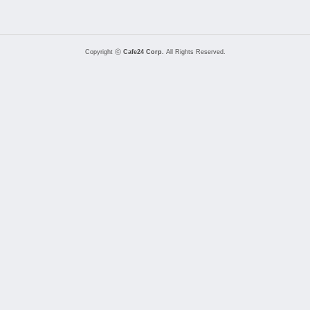
Copyright ⓒ
Cafe24 Corp.
All Rights Reserved.