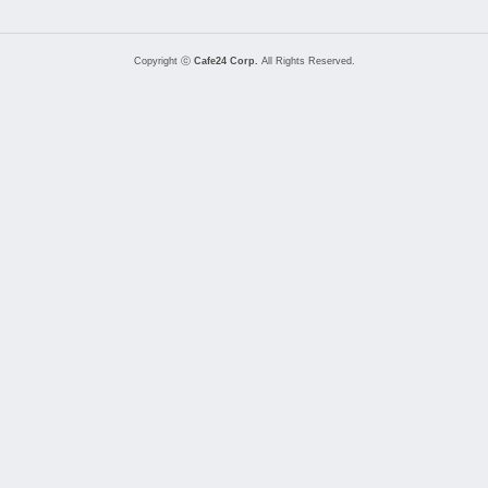
Copyright ⓒ
Cafe24 Corp.
All Rights Reserved.