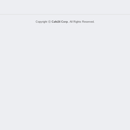
Copyright ⓒ
Cafe24 Corp.
All Rights Reserved.