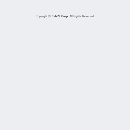
Copyright ⓒ
Cafe24 Corp.
All Rights Reserved.