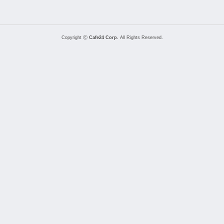
Copyright ⓒ
Cafe24 Corp.
All Rights Reserved.