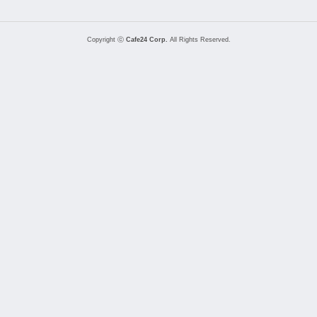
Copyright ⓒ
Cafe24 Corp.
All Rights Reserved.