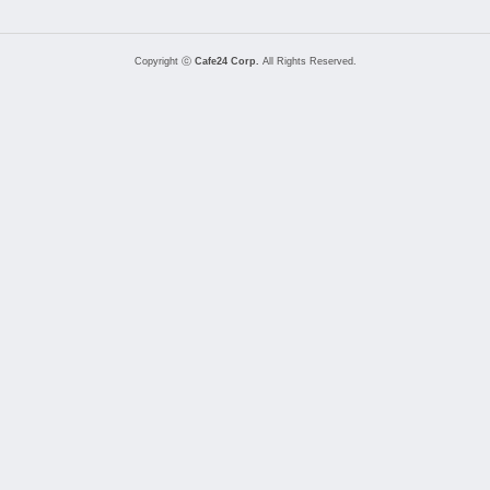
Copyright ⓒ
Cafe24 Corp.
All Rights Reserved.