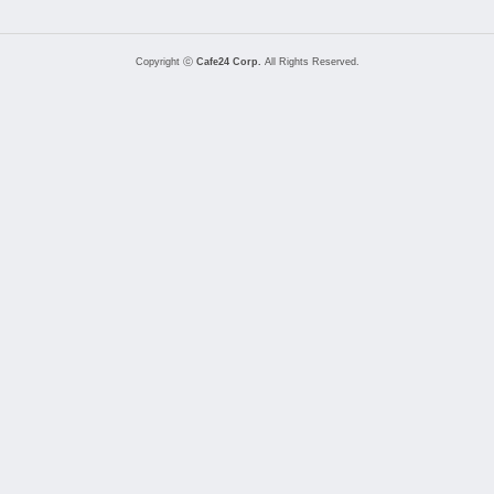
Copyright ⓒ
Cafe24 Corp.
All Rights Reserved.