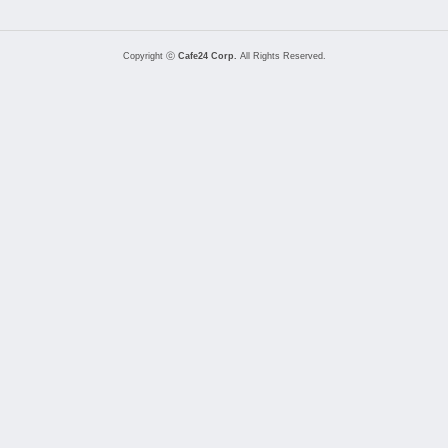
Copyright ⓒ
Cafe24 Corp.
All Rights Reserved.