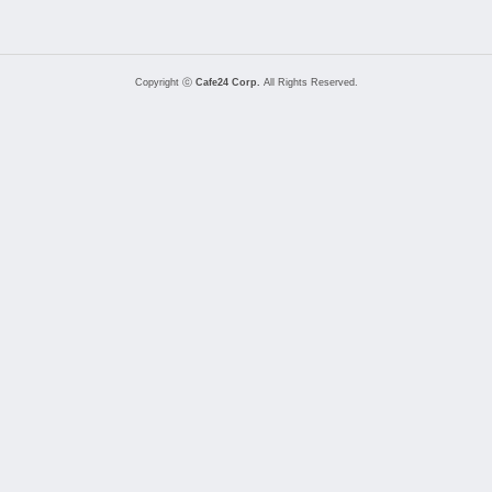
Copyright ⓒ
Cafe24 Corp.
All Rights Reserved.