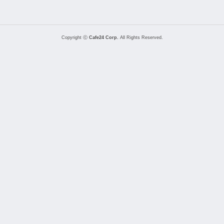
Copyright ⓒ
Cafe24 Corp.
All Rights Reserved.