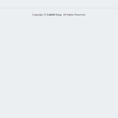
Copyright ⓒ
Cafe24 Corp.
All Rights Reserved.