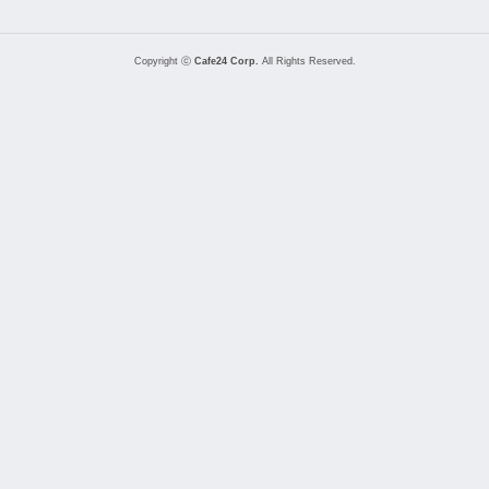
Copyright ⓒ
Cafe24 Corp.
All Rights Reserved.