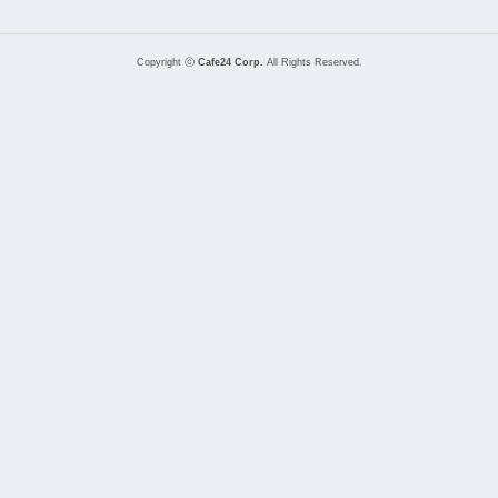
Copyright ⓒ
Cafe24 Corp.
All Rights Reserved.