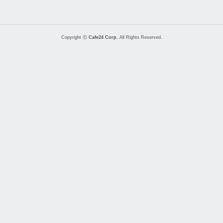
Copyright ⓒ
Cafe24 Corp.
All Rights Reserved.