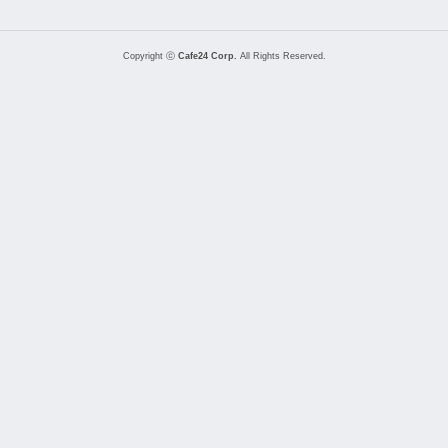
Copyright ⓒ
Cafe24 Corp.
All Rights Reserved.