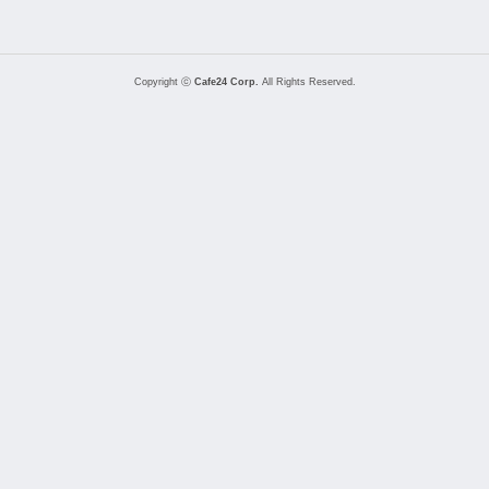
Copyright ⓒ
Cafe24 Corp.
All Rights Reserved.