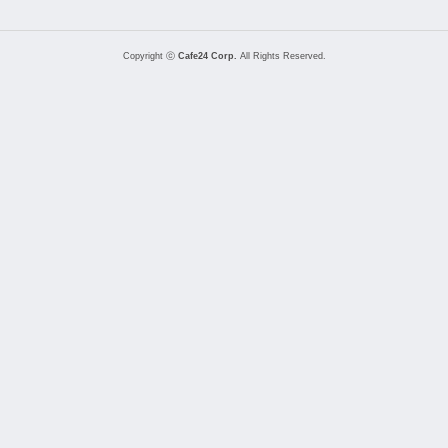
Copyright ⓒ
Cafe24 Corp.
All Rights Reserved.