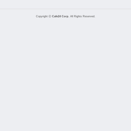
Copyright ⓒ
Cafe24 Corp.
All Rights Reserved.