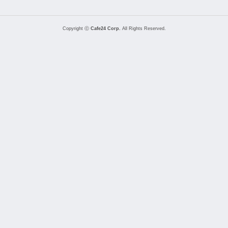
Copyright ⓒ
Cafe24 Corp.
All Rights Reserved.