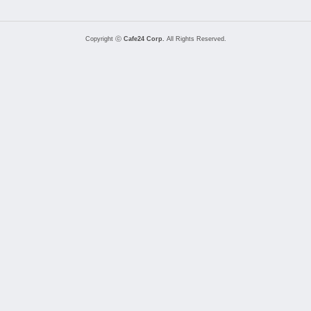
Copyright ⓒ
Cafe24 Corp.
All Rights Reserved.