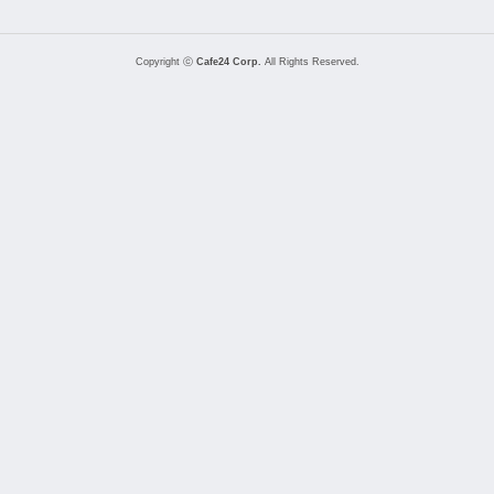
Copyright ⓒ
Cafe24 Corp.
All Rights Reserved.